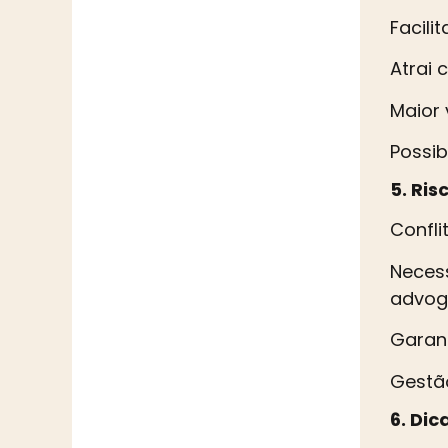
Facili
Atrai 
Maior 
Possibi
5. Ris
Confli
Necess
advog
Garant
Gestão
6. Dic