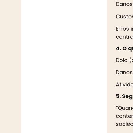
Danos 
Custos
Erros 
contra
4. O 
Dolo (
Danos 
Ativid
5. Se
“Quand
conte
socied