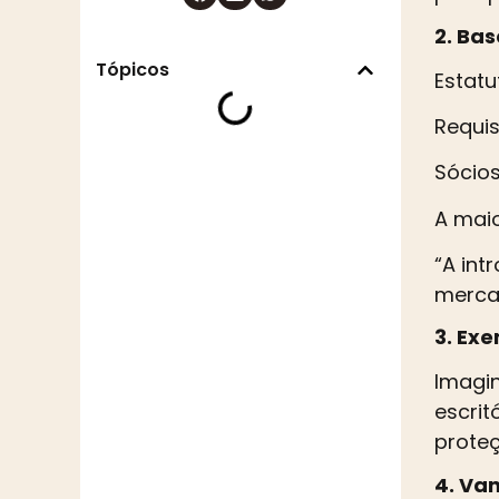
2. Bas
Tópicos
Estatu
Requis
Sócios
A maio
“A int
mercad
3. Ex
Imagi
escrit
prote
4. Va