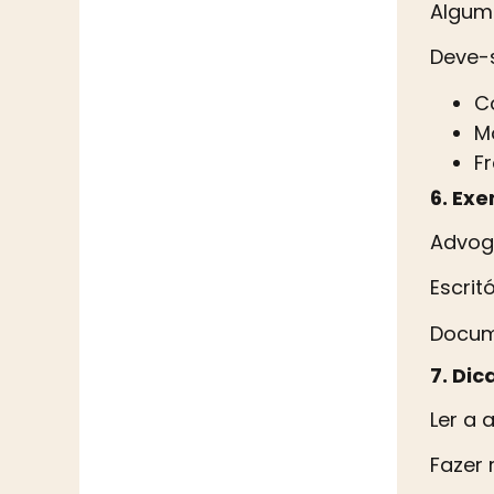
Alguma
Deve-s
C
M
F
6. Exe
Advoga
Escrit
Docume
7. Dic
Ler a 
Fazer 