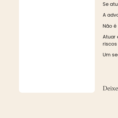
Se atu
A advo
Não é 
Atuar 
riscos
Um seg
Deixe