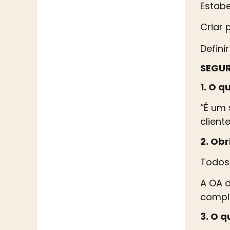
Estabe
Criar 
Defini
SEGUR
1. O q
“É um 
client
2. Ob
Todos
A OA d
comple
3. O 