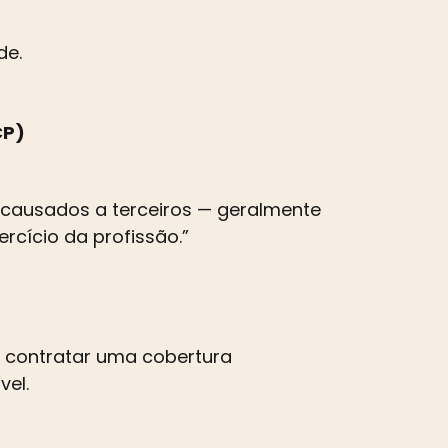
de.
CP)
 causados a terceiros — geralmente
rcício da profissão.”
l contratar uma cobertura
vel.